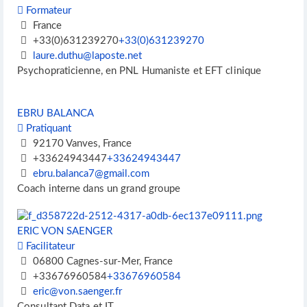
Formateur
France
+33(0)631239270
+33(0)631239270
laure.duthu@laposte.net
Psychopraticienne, en PNL Humaniste et EFT clinique
EBRU BALANCA
Pratiquant
92170 Vanves, France
+33624943447
+33624943447
ebru.balanca7@gmail.com
Coach interne dans un grand groupe
ERIC VON SAENGER
Facilitateur
06800 Cagnes-sur-Mer, France
+33676960584
+33676960584
eric@von.saenger.fr
Consultant Data et IT