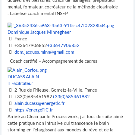
douleurs et blessures, coach de managers, préparateur
mental, formateur, cocréateur de la méthode clearinside
. Labelisé coach mental INSEP
Dominique Jacques Minnegheer
France
+33647906852
+33647906852
dom.jacques.minn@gmail.com
Coach certifié – Accompagnement de cadres
DUCASS ALAIN
Facilitateur
2 Rue de Frileuse, Gometz-la-Ville, France
+33(0)685461982
+33(0)685461982
alain.ducass@energetic.fr
https://energeTIC.fr
Arrivé au Clean par le Processwork, j’ai tout de suite aimé
cette pratique non intrusive qui transcende le brain
storming en l’elargissant aux mondes du rêve et de la