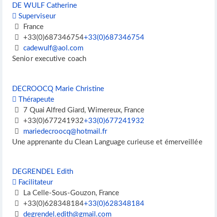
DE WULF Catherine
Superviseur
France
+33(0)687346754
+33(0)687346754
cadewulf@aol.com
Senior executive coach
DECROOCQ Marie Christine
Thérapeute
7 Quai Alfred Giard, Wimereux, France
+33(0)677241932
+33(0)677241932
mariedecroocq@hotmail.fr
Une apprenante du Clean Language curieuse et émerveillée
DEGRENDEL Edith
Facilitateur
La Celle-Sous-Gouzon, France
+33(0)628348184
+33(0)628348184
degrendel.edith@gmail.com