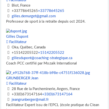
Facilitateur
Biot, France
+33778645265
+33778645265
gilles.demurget@gmail.com
Professeur de sport à la retraite depuis oct 2024.
Gilles Dupont
Facilitateur
Oka, Québec, Canada
+15142205522
+15142205522
gillesdupont@coaching-strategique.ca
Coach PCC certifié par Mozaik International
GRUNBERGER Jean
Facilitateur
28 Rue de la Parcheminerie, Angers, France
+33(0)673147164
+33(0)673147164
jeangrunberger@mail.fr
Facilitateur Expert issu de l’EPCL (école pratique du Clean