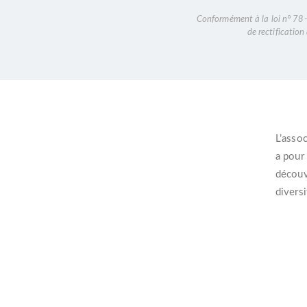
Conformément à la loi n° 78-1
de rectificatio
L’
assoc
a pour
découvr
diversi