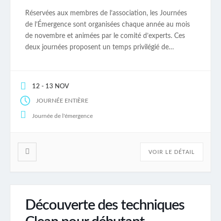
Réservées aux membres de l’association, les Journées
de l’Émergence sont organisées chaque année au mois
de novembre et animées par le comité d’experts. Ces
deux journées proposent un temps privilégié de
partage de savoir-faire, de pratiques et de retours
d’expérience, dans un esprit d’exploration, de
profondeur et de co-apprentissage. 📅 À noter dès
12 - 13 NOV
maintenant dans […]
JOURNÉE ENTIÈRE
Journée de l'émergence
VOIR LE DÉTAIL
Découverte des techniques