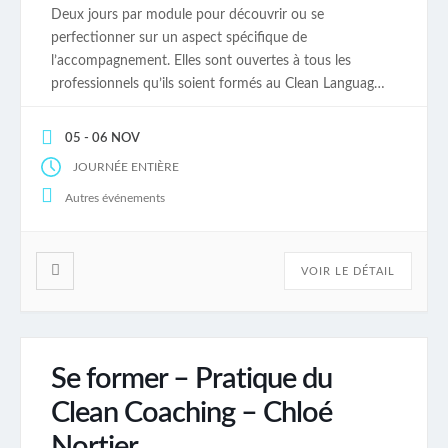
Deux jours par module pour découvrir ou se
perfectionner sur un aspect spécifique de
l’accompagnement. Elles sont ouvertes à tous les
professionnels qu’ils soient formés au Clean Language
ou pas. Les modules font partie du parcours de
Certification Clean. Percevoir, rendre visible,
05 - 06 NOV
transformer – 28 et 29 mai 2026 Utiliser les
JOURNÉE ENTIÈRE
métaphores personnelles dans […]
Autres événements
VOIR LE DÉTAIL
Se former – Pratique du
Clean Coaching – Chloé
Nortier