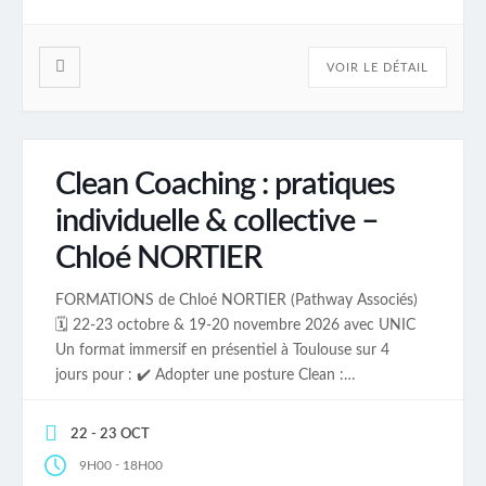
VOIR LE DÉTAIL
Clean Coaching : pratiques
individuelle & collective –
Chloé NORTIER
FORMATIONS de Chloé NORTIER (Pathway Associés)
🗓️ 22-23 octobre & 19-20 novembre 2026 avec UNIC
Un format immersif en présentiel à Toulouse sur 4
jours pour : ✔️ Adopter une posture Clean :
respectueuse, curieuse et sans présupposé ou agenda
pour le client ✔️ Ancrer des pratiques Clean puissantes
22 - 23 OCT
au service de l’accompagnement et de la […]
-
9H00
18H00