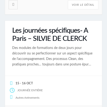
VOIR LE DÉTAIL
Les journées spécifiques- A
Paris – SILVIE DE CLERCK
Des modules de formations de deux jours pour
découvrir ou se perfectionner sur un aspect spécifique
de l’accompagnement. Des processus Clean, des
pratiques proches… toujours dans une posture épurée
et ouvrant sur une attitude créative pour le coaché et
pour le coach Elles sont ouvertes à tous les
professionnels de l’accompagnement qu’ils soient
15 - 16 OCT
formés au […]
JOURNÉE ENTIÈRE
Autres événements