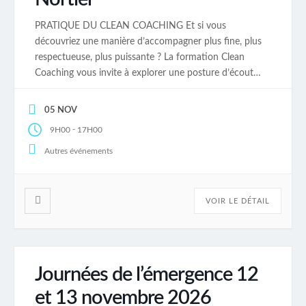
PRATIQUE DU CLEAN COACHING Et si vous
découvriez une manière d’accompagner plus fine, plus
respectueuse, plus puissante ? La formation Clean
Coaching vous invite à explorer une posture d’écoute
sensible et précise, au service de ce qui émerge
vraiment chez vos clients. Moins d’interprétation. Plus
05 NOV
de précision. Moins d’effort. Plus d’impact.Le Clean
-
9H00
17H00
Coaching : une posture […]
Autres événements
VOIR LE DÉTAIL
Journées de l’émergence 12
et 13 novembre 2026