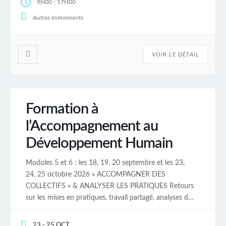
-
9H00
17H00
solutions authentiques. Contenu détaillé :
Programme […]
Autres événements
VOIR LE DÉTAIL
Formation à
l’Accompagnement au
Développement Humain
Modules 5 et 6 : les 18, 19, 20 septembre et les 23,
24, 25 octobre 2026 « ACCOMPAGNER DES
COLLECTIFS » & ANALYSER LES PRATIQUES Retours
sur les mises en pratiques, travail partagé, analyses des
pratiques, révisions, exploration des savoir faire
intégrés ou en phase d’intégration et développements.
23 - 25 OCT