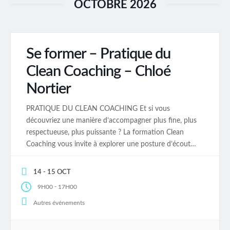
OCTOBRE 2026
Se former – Pratique du
Clean Coaching – Chloé
Nortier
PRATIQUE DU CLEAN COACHING Et si vous
découvriez une manière d’accompagner plus fine, plus
respectueuse, plus puissante ? La formation Clean
Coaching vous invite à explorer une posture d’écoute
sensible et précise, au service de ce qui émerge
vraiment chez vos clients. Moins d’interprétation. Plus
14 - 15 OCT
de précision. Moins d’effort. Plus d’impact.Le Clean
-
9H00
17H00
Coaching : une posture […]
Autres événements