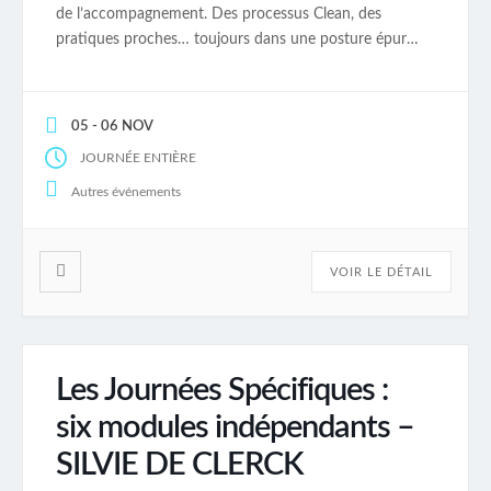
de l’accompagnement. Des processus Clean, des
pratiques proches… toujours dans une posture épurée
et ouvrant sur une attitude créative pour le coaché et
pour le coach Elles sont ouvertes à tous les
professionnels de l’accompagnement qu’ils soient
05 - 06 NOV
formés au […]
JOURNÉE ENTIÈRE
Autres événements
VOIR LE DÉTAIL
Les Journées Spécifiques :
six modules indépendants –
SILVIE DE CLERCK