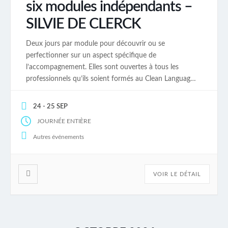
six modules indépendants –
SILVIE DE CLERCK
Deux jours par module pour découvrir ou se
perfectionner sur un aspect spécifique de
l’accompagnement. Elles sont ouvertes à tous les
professionnels qu’ils soient formés au Clean Language
ou pas. Les modules font partie du parcours de
Certification Clean. Percevoir, rendre visible,
24 - 25 SEP
transformer – 28 et 29 mai 2026 Utiliser les
JOURNÉE ENTIÈRE
métaphores personnelles dans […]
Autres événements
VOIR LE DÉTAIL