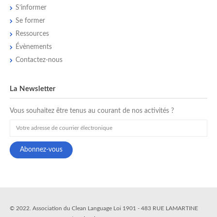
8 Rue Paulin Enfert, Paris, France
S’informer
+33(0)663774743
+33(0)663774743
Se former
abbp@me.com
Ressources
Clean Coach Nomade et auteure de Manuel Clean Coaching,
InterEditions 2021, 2° édition.
Évènements
Contactez-nous
DE WULF Catherine
Superviseur
France
La Newsletter
+33(0)687346754
+33(0)687346754
cadewulf@aol.com
Vous souhaitez être tenus au courant de nos activités ?
Senior executive coach
© 2022. Association du Clean Language Loi 1901 - 483 RUE LAMARTINE