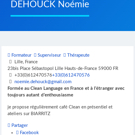
DEHOUCK Noémie
Formateur
Superviseur
Thérapeute
Lille, France
23bis Place Sébastopol
Lille
Hauts-de-France
59000
FR
+33(0)612470576
+33(0)612470576
noemie.dehouck@gmail.com
Formée au Clean Language en France et à l’étranger avec
toujours autant d’enthousiasme
je propose régulièrement café Clean en présentiel et
ateliers sur BIARRITZ
Partager
Facebook