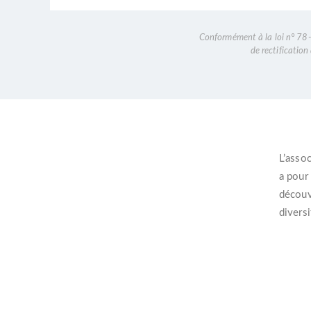
Conformément à la loi n° 78-1
de rectificatio
L’
assoc
a pour
découvr
diversi