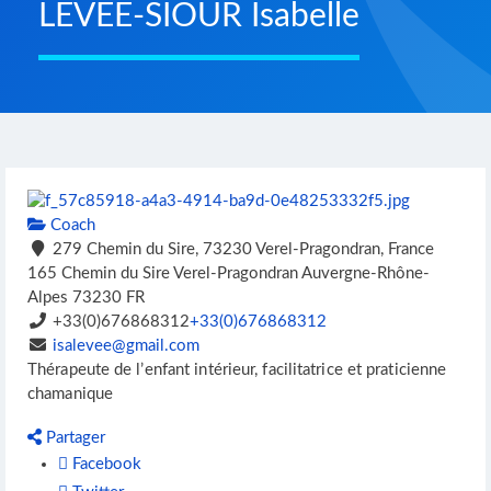
LEVÉE-SIOUR Isabelle
Coach
279 Chemin du Sire, 73230 Verel-Pragondran, France
165 Chemin du Sire
Verel-Pragondran
Auvergne-Rhône-
Alpes
73230
FR
+33(0)676868312
+33(0)676868312
isalevee@gmail.com
Thérapeute de l’enfant intérieur, facilitatrice et praticienne
chamanique
Partager
Facebook