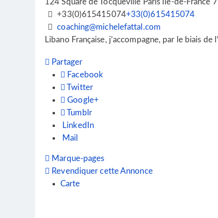
124 Square de Tocqueville
Paris
Île-de-France
7
+33(0)615415074
+33(0)615415074
coaching@michelefattal.com
Libano Française, j’accompagne, par le biais de l
Partager
Facebook
Twitter
Google+
Tumblr
LinkedIn
Mail
Marque-pages
Revendiquer cette Annonce
Carte