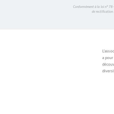
Conformément à la loi n° 78-1
de rectificatio
L’
assoc
a pour
découvr
diversi