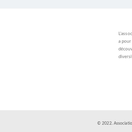
L’
assoc
a pour
découvr
diversi
© 2022. Associat