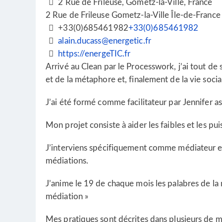
2 Rue de Frileuse, Gometz-la-Ville, France
2 Rue de Frileuse
Gometz-la-Ville
Île-de-France
+33(0)685461982
+33(0)685461982
alain.ducass@energetic.fr
https://energeTIC.fr
Arrivé au Clean par le Processwork, j’ai tout de
et de la métaphore et, finalement de la vie socia
J’ai été formé comme facilitateur par Jennifer as
Mon projet consiste à aider les faibles et les p
J’interviens spécifiquement comme médiateur et j
médiations.
J’anime le 19 de chaque mois les palabres de la m
médiation »
Mes pratiques sont décrites dans plusieurs de me