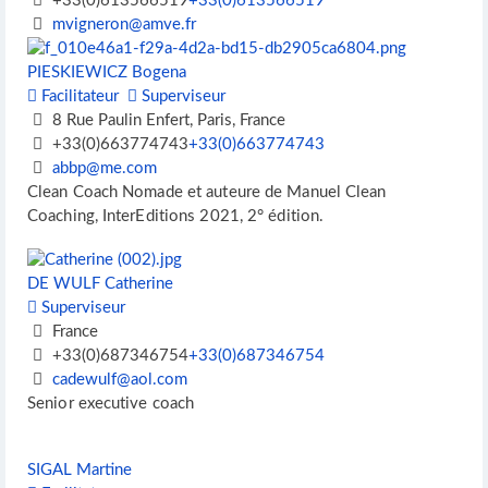
+33(0)613566519
+33(0)613566519
mvigneron@amve.fr
PIESKIEWICZ Bogena
Facilitateur
Superviseur
8 Rue Paulin Enfert, Paris, France
+33(0)663774743
+33(0)663774743
abbp@me.com
Clean Coach Nomade et auteure de Manuel Clean
Coaching, InterEditions 2021, 2° édition.
DE WULF Catherine
Superviseur
France
+33(0)687346754
+33(0)687346754
cadewulf@aol.com
Senior executive coach
SIGAL Martine