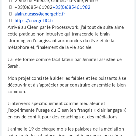
2 Rue de Frileuse, Gometz-la-Ville, France
+33(0)685461982
+33(0)685461982
alain.ducass@energetic.fr
https://energeTIC.fr
Arrivé au Clean par le Processwork, j’ai tout de suite aimé
cette pratique non intrusive qui transcende le brain
storming en l’elargissant aux mondes du rêve et de la
métaphore et, finalement de la vie sociale.
J’ai été formé comme facilitateur par Jennifer assistée de
Sarah.
Mon projet consiste à aider les faibles et les puissants à se
découvrir et à s’apprécier pour construire ensemble le bien
commun.
J’interviens spécifiquement comme médiateur et
j’expérimente l’usage du Clean (en français « clair langage »)
en cas de conflit pour des coachings et des médiations.
J’anime le 19 de chaque mois les palabres de la médiation
agile, gratuites et internationales, et je propose une série