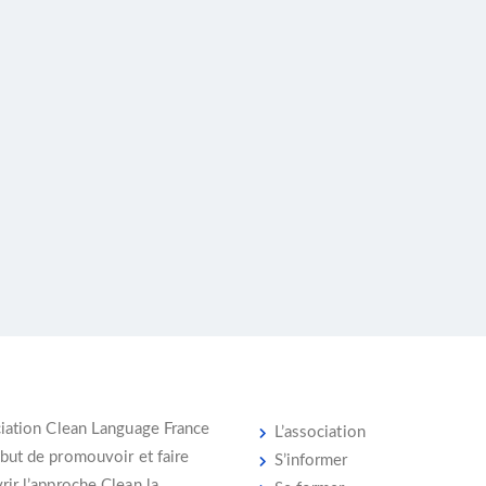
iation Clean Language France
L’association
 but de promouvoir et faire
S’informer
ir l’
approche Clean
la