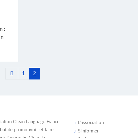
n :
en
1
2
iation Clean Language France
L’association
 but de promouvoir et faire
S’informer
ir l’
approche Clean
la