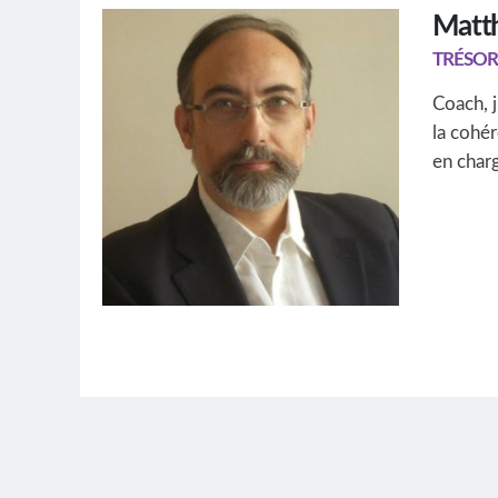
Matth
TRÉSOR
Coach, j
la cohér
en char