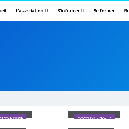
eil
L’association
S’informer
Se former
Re
ice Bastide
Boris Maret
RE FACILITATEUR
FORMATEUR APPLICATIF
 Korsak
Matthieu Barbier