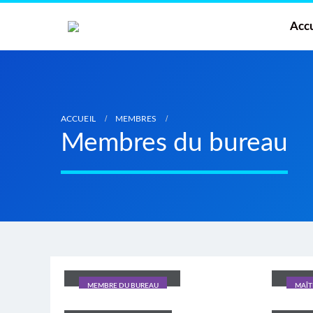
Accu
ACCUEIL
MEMBRES
Membres du bureau
Nancy Renoux
Béatr
MEMBRE DU BUREAU
MAÎT
Caroline Massyn
Tania