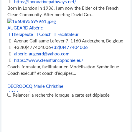
https://innovativepathways.net/
Born in London in 1936, I am now the Elder of the French
Clean Community. After meeting David Gro...
AUGEARD Albéric
Thérapeute
Coach
Facilitateur
Avenue Guillaume Lefever 7, 1160 Auderghem, Belgique
+32(0)477404006
+32(0)477404006
alberic_augeard@yahoo.com
https://www.cleanfrancophonie.eu/
Coach, formateur, facilitateur en Modélisation Symbolique
Coach exécutif et coach d’équipes...
DECROOCQ Marie Christine
Thérapeute
Relancer la recherche lorsque la carte est déplacée
7 Quai Alfred Giard, Wimereux, France
+33(0)677241932
+33(0)677241932
mariedecroocq@hotmail.fr
Une apprenante du Clean Language curieuse et émerveillée
CARON christilla