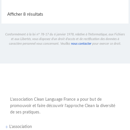
Mathieu Boillat
Afficher 8 résultats
Thérapeute
Rue de l'Hôtel-de-Ville 2, 1800 Vevey, Suisse
+41 22 508 79 89
+41 22 508 79 89
Conformément à la loi n° 78-17 du 6 janvier 1978, relative à l'Informatique, aux Fichiers
contact@mathieuboillat.com
et aux Libertés, vous disposez d'un droit d'accès et de rectification des données à
Hypnotiste pratiquant le Clean Language en Suisse romande
caractère personnel vous concernant. Veuillez
nous contacter
pour exercer ce droit.
L’
association Clean Language France
a pour but de
promouvoir et faire découvrir l’
approche Clean
la diversité
de ses pratiques.
L’association