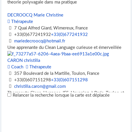
theorie polyvagale dans ma pratique
DECROOCQ Marie Christine
Thérapeute
7 Quai Alfred Giard, Wimereux, France
+33(0)677241932
+33(0)677241932
mariedecroocq@hotmail.fr
Une apprenante du Clean Language curieuse et émerveillée
CARON christilla
Coach
Thérapeute
357 Boulevard de la Martille, Toulon, France
+33(0)607151298
+33(0)607151298
christilla.caron@gmail.com
Therapeute Clean, Hupnose, IFS, Havening, à Paris, Toulon et
Relancer la recherche lorsque la carte est déplacée
en visio.
DEHOUCK Noémie
Formateur
Superviseur
Thérapeute
Lille, France
+33(0)612470576
+33(0)612470576