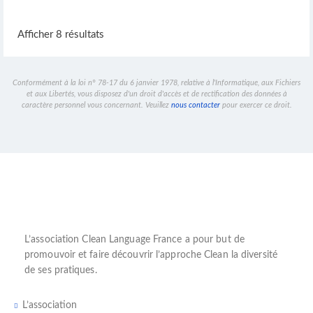
Thérapeute
Coach
Facilitateur
Avenue Guillaume Lefever 7, 1160 Auderghem, Belgique
Afficher 8 résultats
+32(0)477404006
+32(0)477404006
alberic_augeard@yahoo.com
https://www.cleanfrancophonie.eu/
Conformément à la loi n° 78-17 du 6 janvier 1978, relative à l'Informatique, aux Fichiers
Coach, formateur, facilitateur en Modélisation Symbolique
et aux Libertés, vous disposez d'un droit d'accès et de rectification des données à
Coach exécutif et coach d’équipes...
caractère personnel vous concernant. Veuillez
nous contacter
pour exercer ce droit.
L’
association Clean Language France
a pour but de
promouvoir et faire découvrir l’
approche Clean
la diversité
de ses pratiques.
L’association