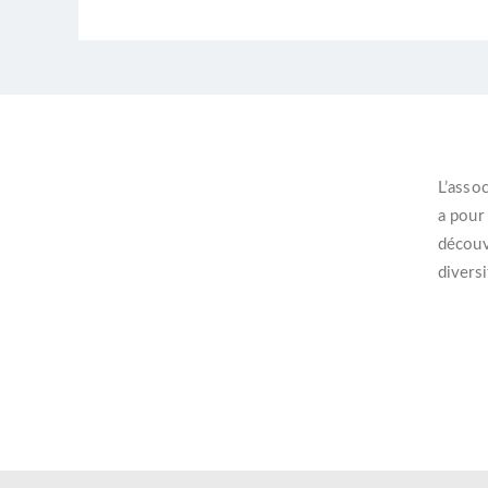
L’
assoc
a pour
découvr
diversi