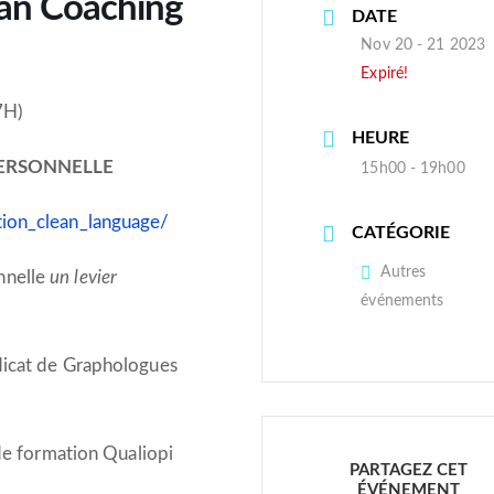
lean Coaching
DATE
Nov 20 - 21 2023
Expiré!
7H)
HEURE
PERSONNELLE
15h00 - 19h00
tion_clean_language/
CATÉGORIE
Autres
nnelle
un levier
événements
dicat de Graphologues
 de formation Qualiopi
PARTAGEZ CET
ÉVÉNEMENT