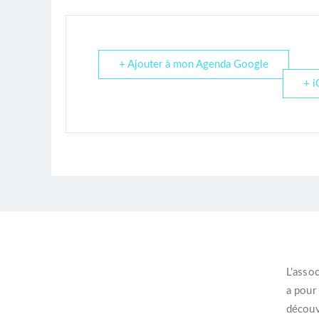
+ Ajouter à mon Agenda Google
+ i
L’
assoc
a pour
découvr