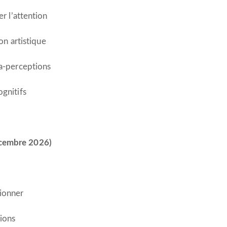
er l’attention
ion artistique
ra-perceptions
ognitifs
écembre 2026)
tionner
ions