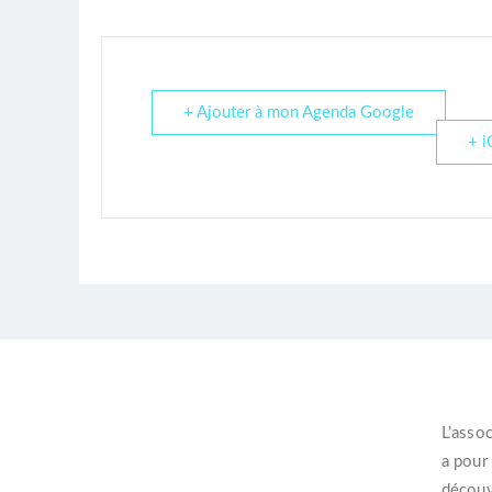
+ Ajouter à mon Agenda Google
+ i
L’
assoc
a pour
découvr