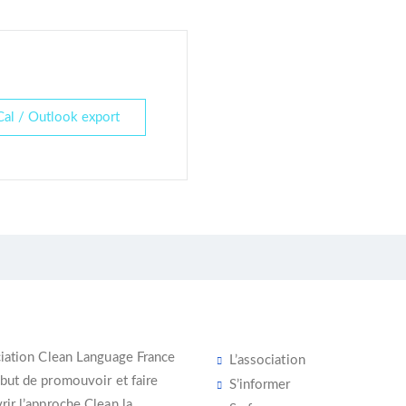
Cal / Outlook export
iation Clean Language France
L’association
 but de promouvoir et faire
S’informer
ir l’
approche Clean
la