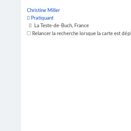
Christine Miller
Pratiquant
La Teste-de-Buch, France
+33603917699
+33603917699
Relancer la recherche lorsque la carte est dép
christine.miller.art@gmail.com
Je suis artiste. Suite à mon déménagement dans 