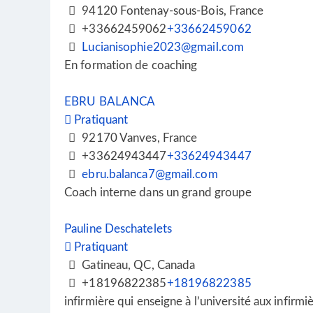
94120 Fontenay-sous-Bois, France
+33662459062
+33662459062
Lucianisophie2023@gmail.com
En formation de coaching
EBRU BALANCA
Pratiquant
92170 Vanves, France
+33624943447
+33624943447
ebru.balanca7@gmail.com
Coach interne dans un grand groupe
Pauline Deschatelets
Pratiquant
Gatineau, QC, Canada
+18196822385
+18196822385
infirmière qui enseigne à l’université aux infirmiè