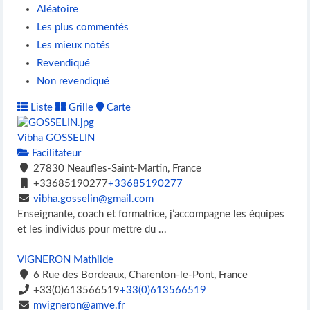
Aléatoire
Les plus commentés
Les mieux notés
Revendiqué
Non revendiqué
Liste
Grille
Carte
Vibha GOSSELIN
Facilitateur
27830 Neaufles-Saint-Martin, France
+33685190277
+33685190277
vibha.gosselin@gmail.com
Enseignante, coach et formatrice, j’accompagne les équipes
et les individus pour mettre du ...
VIGNERON Mathilde
6 Rue des Bordeaux, Charenton-le-Pont, France
+33(0)613566519
+33(0)613566519
mvigneron@amve.fr