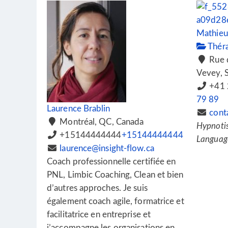
Mathieu 
Thér
Rue d
Vevey, S
+41 
79 89
Laurence Brablin
cont
Montréal, QC, Canada
Hypnotis
+15144444444
+15144444444
Languag
laurence@insight-flow.ca
Coach professionnelle certifiée en
PNL, Limbic Coaching, Clean et bien
d’autres approches. Je suis
également coach agile, formatrice et
facilitatrice en entreprise et
j’accompagne les organisations en