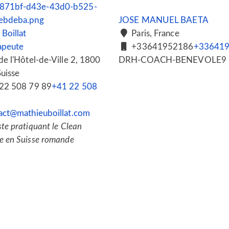
JOSE MANUEL BAETA
Boillat
Paris, France
apeute
+33641952186
+33641
e l'Hôtel-de-Ville 2, 1800
DRH-COACH-BENEVOLE9
uisse
22 508 79 89
+41 22 508
act@mathieuboillat.com
te pratiquant le Clean
e en Suisse romande