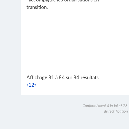
transition.
Affichage 81 à 84 sur 84 résultats
«
1
2
»
Conformément à la loi n° 78-1
de rectificatio