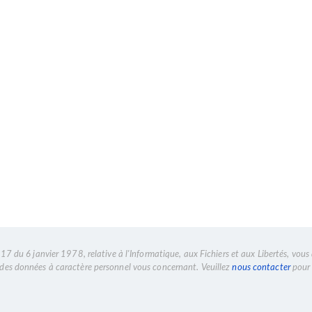
 clean à la theorie polyvagale dans ma pratique
7 du 6 janvier 1978, relative à l'Informatique, aux Fichiers et aux Libertés, vous 
n des données à caractère personnel vous concernant. Veuillez
nous contacter
pour 
e