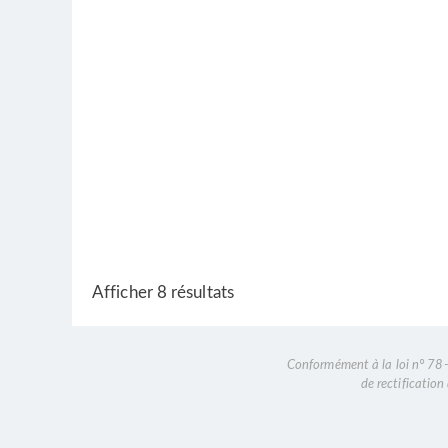
Nancy RENOUX
Thérapeute
Formateur
Coach
France
+33672378251
+33672378251
nancy.renoux@gmail.com
Détroyat Michele
Superviseur
Facilitateur
Thérapeute
29760 Penmarch, France
+33689132862
+33689132862
Afficher 8 résultats
michele.detroyat.md@gmail.com
Superviseure, facilitatrice, thérapeute, je lie le
Conformément à la loi n° 78-1
Mathieu Boillat
de rectificatio
Thérapeute
Rue de l'Hôtel-de-Ville 2, 1800 Vevey, Suiss