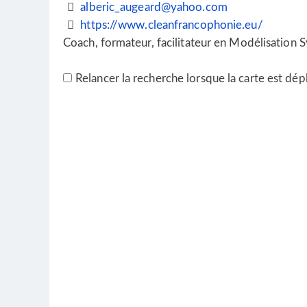
alberic_augeard@yahoo.com
https://www.cleanfrancophonie.eu/
Coach, formateur, facilitateur en Modélisation 
Relancer la recherche lorsque la carte est dép
DECROOCQ Marie Christine
Thérapeute
7 Quai Alfred Giard, Wimereux, France
+33(0)677241932
+33(0)677241932
mariedecroocq@hotmail.fr
Une apprenante du Clean Language curieuse et 
CARON christilla
Coach
Thérapeute
357 Boulevard de la Martille, Toulon, France
+33(0)607151298
+33(0)607151298
christilla.caron@gmail.com
Therapeute Clean, Hupnose, IFS, Havening, à Pari