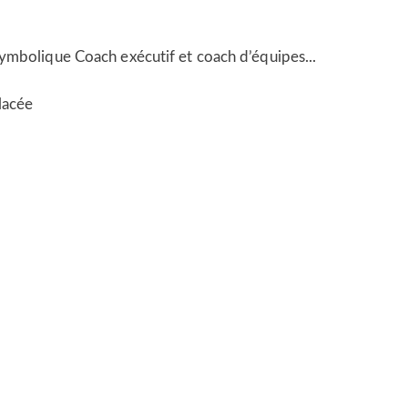
Symbolique Coach exécutif et coach d’équipes...
lacée
émerveillée
s, Toulon et en visio.