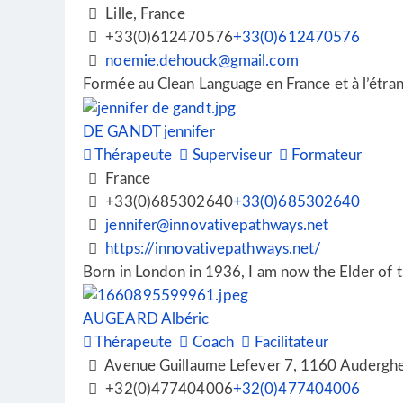
Lille, France
+33(0)612470576
+33(0)612470576
noemie.dehouck@gmail.com
Formée au Clean Language en France et à l’étran
DE GANDT jennifer
Thérapeute
Superviseur
Formateur
France
+33(0)685302640
+33(0)685302640
jennifer@innovativepathways.net
https://innovativepathways.net/
Born in London in 1936, I am now the Elder of 
AUGEARD Albéric
Thérapeute
Coach
Facilitateur
Avenue Guillaume Lefever 7, 1160 Audergh
+32(0)477404006
+32(0)477404006